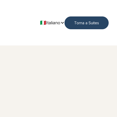
Italiano
Torna a Suites
Aspetti salienti
Multi-Level Character Suite
Perfetto per coppie
Letto matrimoniale
Visualizzazioni
Colazione artigianale (opzionale)
Bar sul tetto