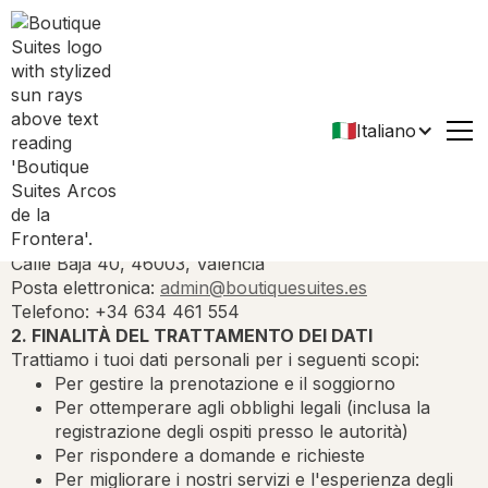
Informativa sulla privacy
Italiano
1. TITOLARE DEL TRATTAMENTO
Il titolare del trattamento dei tuoi dati personali è:
Suite boutique
Esquina Histórica Luxury Suites S.L.
Calle Baja 40, 46003, Valencia
Posta elettronica:
admin@boutiquesuites.es
Telefono: +34 634 461 554
2. FINALITÀ DEL TRATTAMENTO DEI DATI
Trattiamo i tuoi dati personali per i seguenti scopi:
Per gestire la prenotazione e il soggiorno
Per ottemperare agli obblighi legali (inclusa la
registrazione degli ospiti presso le autorità)
Per rispondere a domande e richieste
Per migliorare i nostri servizi e l'esperienza degli